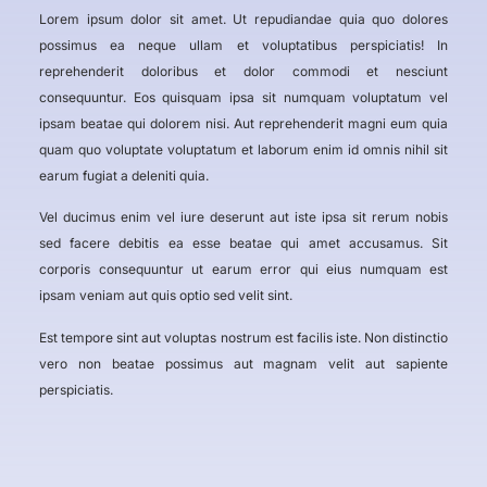
Lorem ipsum dolor sit amet. Ut repudiandae quia quo dolores
possimus ea neque ullam et voluptatibus perspiciatis! In
reprehenderit doloribus et dolor commodi et nesciunt
consequuntur. Eos quisquam ipsa sit numquam voluptatum vel
ipsam beatae qui dolorem nisi. Aut reprehenderit magni eum quia
quam quo voluptate voluptatum et laborum enim id omnis nihil sit
earum fugiat a deleniti quia.
Vel ducimus enim vel iure deserunt aut iste ipsa sit rerum nobis
sed facere debitis ea esse beatae qui amet accusamus. Sit
corporis consequuntur ut earum error qui eius numquam est
ipsam veniam aut quis optio sed velit sint.
Est tempore sint aut voluptas nostrum est facilis iste. Non distinctio
vero non beatae possimus aut magnam velit aut sapiente
perspiciatis.