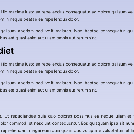
 Hic maxime iusto ea repellendus consequatur ad dolore galisum vel 
m in neque beatae ea repellendus dolor.
t galisum aperiam sed velit maiores. Non beatae consequatur q
ibus est quasi enim aut ullam omnis aut rerum sint.
diet
 Hic maxime iusto ea repellendus consequatur ad dolore galisum vel 
m in neque beatae ea repellendus dolor.
t galisum aperiam sed velit maiores. Non beatae consequatur q
ibus est quasi enim aut ullam omnis aut rerum sint.
. Ut repudiandae quia quo dolores possimus ea neque ullam et vo
 dolor commodi et nesciunt consequuntur. Eos quisquam ipsa sit n
t reprehenderit magni eum quia quam quo voluptate voluptatum et lab