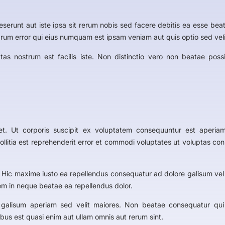
eserunt aut iste ipsa sit rerum nobis sed facere debitis ea esse be
rum error qui eius numquam est ipsam veniam aut quis optio sed velit
tas nostrum est facilis iste. Non distinctio vero non beatae po
et. Ut corporis suscipit ex voluptatem consequuntur est aperia
 mollitia est reprehenderit error et commodi voluptates ut voluptas c
 Hic maxime iusto ea repellendus consequatur ad dolore galisum vel 
m in neque beatae ea repellendus dolor.
t galisum aperiam sed velit maiores. Non beatae consequatur q
ibus est quasi enim aut ullam omnis aut rerum sint.