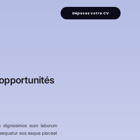
Déposez votre CV
 opportunités
m dignissimos eum laborum
onsequatur eos eaque placeat