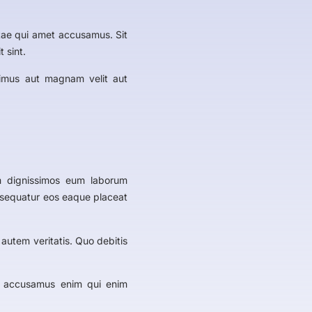
atae qui amet accusamus. Sit
 sint.
ssimus aut magnam velit aut
m dignissimos eum laborum
onsequatur eos eaque placeat
autem veritatis. Quo debitis
ui accusamus enim qui enim